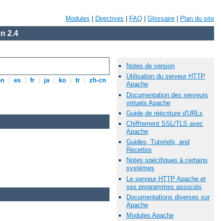
Modules
|
Directives
|
FAQ
|
Glossaire
|
Plan du site
n 2.4
Notes de version
Utilisation du serveur HTTP
en
|
es
|
fr
|
ja
|
ko
|
tr
|
zh-cn
Apache
Documentation des serveurs
virtuels Apache
Guide de réécriture d'URLs
Chiffrement SSL/TLS avec
Apache
Guides, Tutoriels, and
Recettes
Notes spécifiques à certains
systèmes
Le serveur HTTP Apache et
ses programmes associés
Documentations diverses sur
Apache
Modules Apache