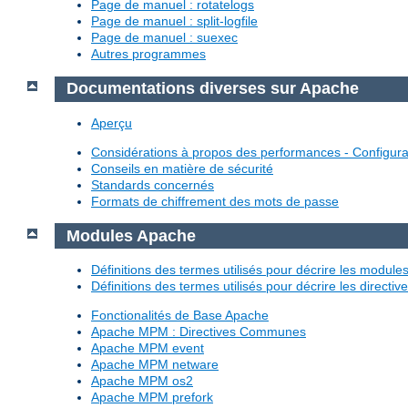
Page de manuel : rotatelogs
Page de manuel : split-logfile
Page de manuel : suexec
Autres programmes
Documentations diverses sur Apache
Aperçu
Considérations à propos des performances - Configura
Conseils en matière de sécurité
Standards concernés
Formats de chiffrement des mots de passe
Modules Apache
Définitions des termes utilisés pour décrire les modul
Définitions des termes utilisés pour décrire les directi
Fonctionalités de Base Apache
Apache MPM : Directives Communes
Apache MPM event
Apache MPM netware
Apache MPM os2
Apache MPM prefork