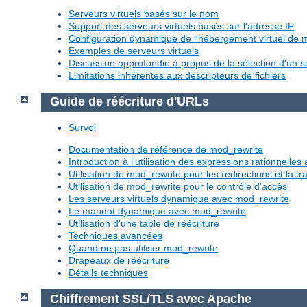
Serveurs virtuels basés sur le nom
Support des serveurs virtuels basés sur l'adresse IP
Configuration dynamique de l'hébergement virtuel de
Exemples de serveurs virtuels
Discussion approfondie à propos de la sélection d'un se
Limitations inhérentes aux descripteurs de fichiers
Guide de réécriture d'URLs
Survol
Documentation de référence de mod_rewrite
Introduction à l'utilisation des expressions rationnelle
Utilisation de mod_rewrite pour les redirections et la 
Utilisation de mod_rewrite pour le contrôle d'accès
Les serveurs virtuels dynamique avec mod_rewrite
Le mandat dynamique avec mod_rewrite
Utilisation d'une table de réécriture
Techniques avancées
Quand ne pas utiliser mod_rewrite
Drapeaux de réécriture
Détails techniques
Chiffrement SSL/TLS avec Apache