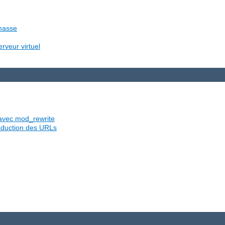
 masse
rveur virtuel
s avec mod_rewrite
traduction des URLs