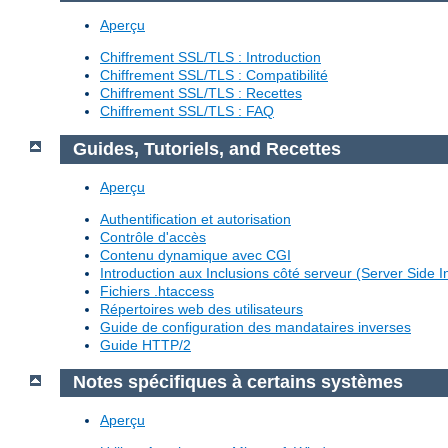
Aperçu
Chiffrement SSL/TLS : Introduction
Chiffrement SSL/TLS : Compatibilité
Chiffrement SSL/TLS : Recettes
Chiffrement SSL/TLS : FAQ
Guides, Tutoriels, and Recettes
Aperçu
Authentification et autorisation
Contrôle d'accès
Contenu dynamique avec CGI
Introduction aux Inclusions côté serveur (Server Side I
Fichiers .htaccess
Répertoires web des utilisateurs
Guide de configuration des mandataires inverses
Guide HTTP/2
Notes spécifiques à certains systèmes
Aperçu