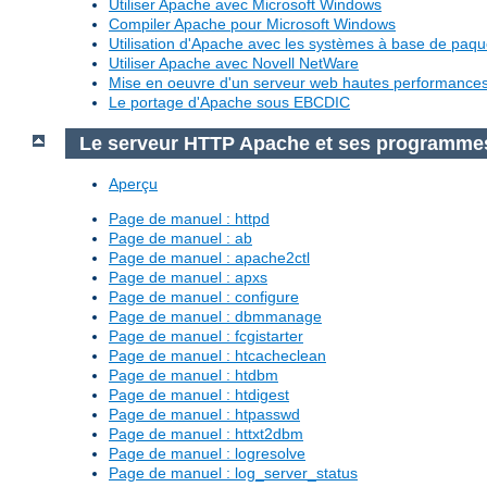
Utiliser Apache avec Microsoft Windows
Compiler Apache pour Microsoft Windows
Utilisation d'Apache avec les systèmes à base de paq
Utiliser Apache avec Novell NetWare
Mise en oeuvre d'un serveur web hautes performanc
Le portage d'Apache sous EBCDIC
Le serveur HTTP Apache et ses programme
Aperçu
Page de manuel : httpd
Page de manuel : ab
Page de manuel : apache2ctl
Page de manuel : apxs
Page de manuel : configure
Page de manuel : dbmmanage
Page de manuel : fcgistarter
Page de manuel : htcacheclean
Page de manuel : htdbm
Page de manuel : htdigest
Page de manuel : htpasswd
Page de manuel : httxt2dbm
Page de manuel : logresolve
Page de manuel : log_server_status