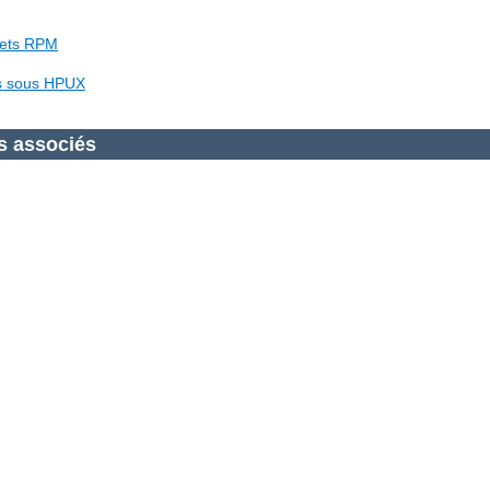
uets RPM
es sous HPUX
s associés