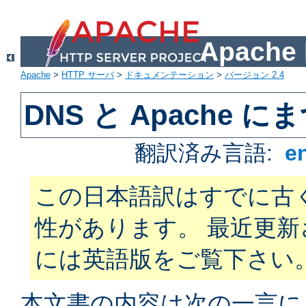
Apach
Apache
>
HTTP サーバ
>
ドキュメンテーション
>
バージョン 2.4
DNS と Apache
翻訳済み言語:
e
この日本語訳はすでに古
性があります。 最近更
には英語版をご覧下さい
本文書の内容は次の一言に