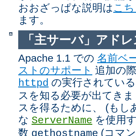
おおざっぱな説明は
こち
ます。
「主サーバ」アドレ
Apache 1.1 での
名前ベ
ストのサポート
追加の際に
の実行されているホ
httpd
スを知る必要が出てきま
スを得るために、 (もし
な
を使用す
ServerName
数
(コマ
gethostname