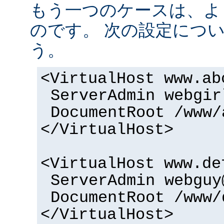
もう一つのケースは、よ
のです。 次の設定につ
う。
<VirtualHost www.ab
ServerAdmin webgir
DocumentRoot /www/
</VirtualHost>
<VirtualHost www.de
ServerAdmin webguy
DocumentRoot /www/
</VirtualHost>